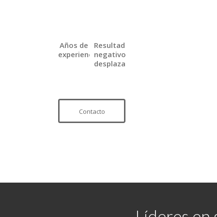
Años de
Resultados
experiencia
negativos
desplazados
Contacto
Líderes en 