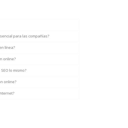
esencial para las compañías?
en línea?
n online?
o SEO lo mismo?
ón online?
internet?