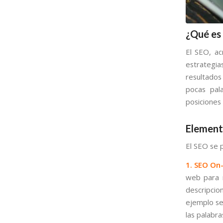
¿Qué es
El SEO, a
estrategias
resultado
pocas pal
posiciones
Element
El SEO se 
1. SEO On
web para m
descripcio
ejemplo se
las palabra