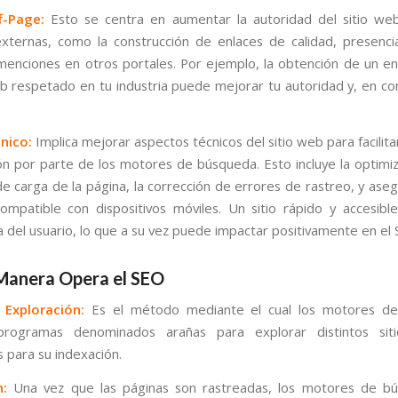
f-Page:
Esto se centra en aumentar la autoridad del sitio we
externas, como la construcción de enlaces de calidad, presenc
 menciones en otros portales. Por ejemplo, la obtención de un e
eb respetado en tu industria puede mejorar tu autoridad y, en co
nico:
Implica mejorar aspectos técnicos del sitio web para facilita
ón por parte de los motores de búsqueda. Esto incluye la optimiz
de carga de la página, la corrección de errores de rastreo, y aseg
compatible con dispositivos móviles. Un sitio rápido y accesibl
a del usuario, lo que a su vez puede impactar positivamente en el
Manera Opera el SEO
 Exploración:
Es el método mediante el cual los motores d
rogramas denominados arañas para explorar distintos si
s para su indexación.
n:
Una vez que las páginas son rastreadas, los motores de bú