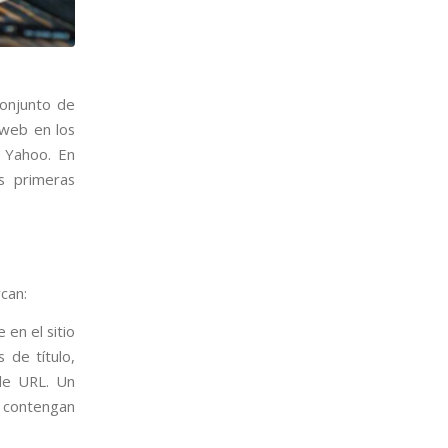
conjunto de
o web en los
 Yahoo. En
s primeras
can:
en el sitio
 de título,
 de URL. Un
y contengan