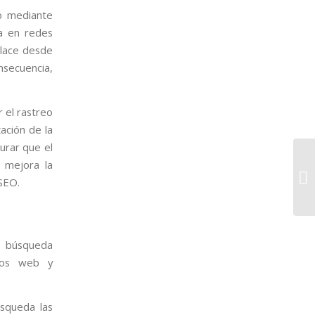
b mediante
ia en redes
nlace desde
nsecuencia,
r el rastreo
ación de la
urar que el
e mejora la
 SEO.
e búsqueda
tios web y
squeda las