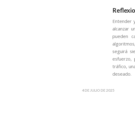
Reflexio
Entender y
alcanzar u
pueden ca
algoritmos
seguirá si
esfuerzo, 
tráfico, u
deseado.
4 DE JULIO DE 2025