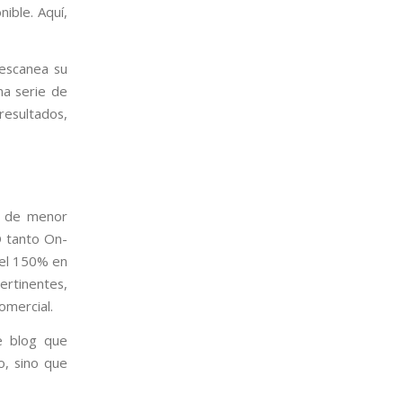
ible. Aquí,
escanea su
na serie de
resultados,
a de menor
O tanto On-
del 150% en
ertinentes,
omercial.
de blog que
o, sino que