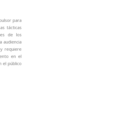
pulsor para
as tácticas
tes de los
a audiencia
 y requiere
mento en el
 el público