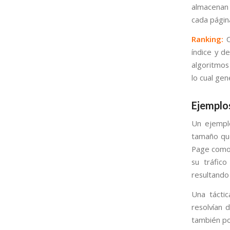
almacenan 
cada página
Ranking:
C
índice y d
algoritmos
lo cual gen
Ejemplo
Un ejempl
tamaño que
Page como 
su tráfico
resultando
Una táctic
resolvían 
también po