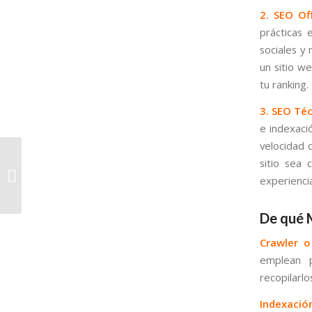
2. SEO Of
prácticas 
sociales y
un sitio w
tu ranking.
3. SEO Téc
e indexaci
velocidad 
sitio sea 
Razones para invertir
experienci
en marketing digital
De qué 
Crawler o
emplean p
recopilarlo
Indexació