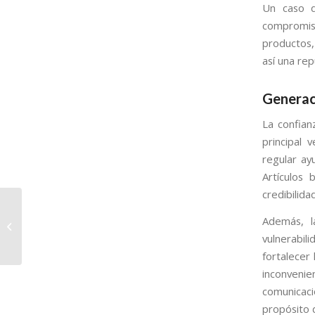
Un caso d
compromis
productos,
así una rep
Generac
La confian
principal 
regular a
Artículos 
credibilida
¿Qué significa
Además, l
remarketing?
vulnerabil
fortalecer 
inconven
comunicació
propósito 