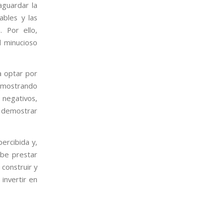
aguardar la
ables y las
 Por ello,
l minucioso
a optar por
 mostrando
 negativos,
 demostrar
ercibida y,
ebe prestar
 construir y
invertir en