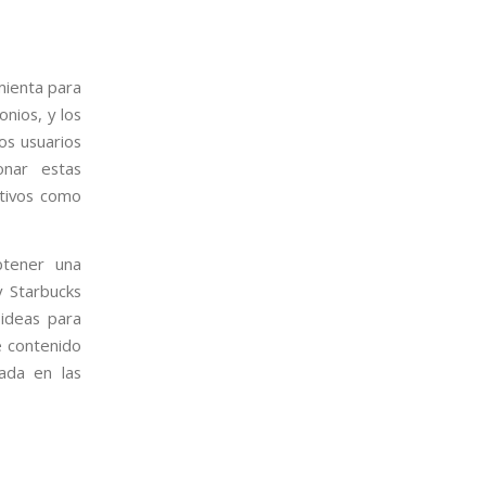
mienta para
onios, y los
os usuarios
onar estas
itivos como
btener una
y Starbucks
 ideas para
de contenido
ada en las