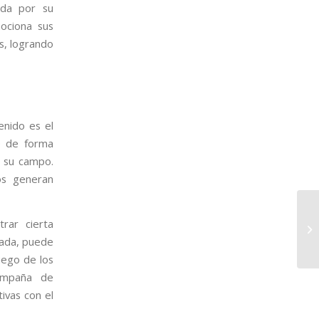
ida por su
ociona sus
s, logrando
enido es el
te de forma
 su campo.
vos generan
rar cierta
eada, puede
luego de los
ampaña de
tivas con el