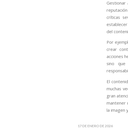
Gestionar 
reputación
críticas 
establecer
del conteni
Por ejempl
crear con
acciones h
sino que 
responsabil
El conteni
muchas vec
gran atenci
mantener u
la imagen y
17 DE ENERO DE 2026