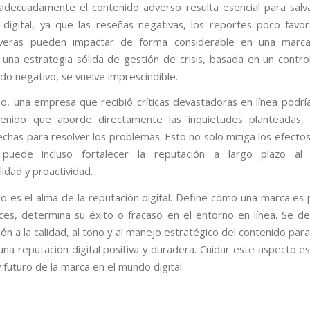
adecuadamente el contenido adverso resulta esencial para salv
 digital, ya que las reseñas negativas, los reportes poco favor
severas pueden impactar de forma considerable en una marca.
 una estrategia sólida de gestión de crisis, basada en un contro
do negativo, se vuelve imprescindible.
o, una empresa que recibió críticas devastadoras en línea podrí
tenido que aborde directamente las inquietudes planteadas,
echas para resolver los problemas. Esto no solo mitiga los efectos
puede incluso fortalecer la reputación a largo plazo al
idad y proactividad.
do es el alma de la reputación digital. Define cómo una marca es p
es, determina su éxito o fracaso en el entorno en línea. Se d
ón a la calidad, al tono y al manejo estratégico del contenido para
na reputación digital positiva y duradera. Cuidar este aspecto es 
 futuro de la marca en el mundo digital.