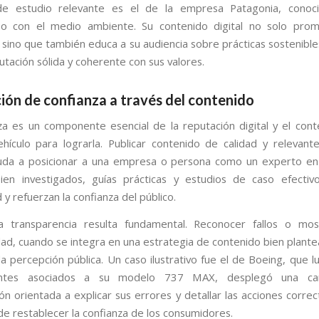
e estudio relevante es el de la empresa Patagonia, conoc
o con el medio ambiente. Su contenido digital no solo prom
 sino que también educa a su audiencia sobre prácticas sostenible
utación sólida y coherente con sus valores.
ión de confianza a través del contenido
za es un componente esencial de la reputación digital y el cont
vehículo para lograrla. Publicar contenido de calidad y relevan
yuda a posicionar a una empresa o persona como un experto en
bien investigados, guías prácticas y estudios de caso efecti
d y refuerzan la confianza del público.
a transparencia resulta fundamental. Reconocer fallos o most
idad, cuando se integra en una estrategia de contenido bien plant
la percepción pública. Un caso ilustrativo fue el de Boeing, que 
ientes asociados a su modelo 737 MAX, desplegó una c
n orientada a explicar sus errores y detallar las acciones correc
de restablecer la confianza de los consumidores.