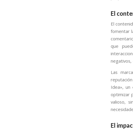
El cont
El conteni
fomentar la
comentario
que puede
interaccio
negativos,
Las marca
reputación
Idea», un 
optimizar p
valioso, 
necesidades
El impac