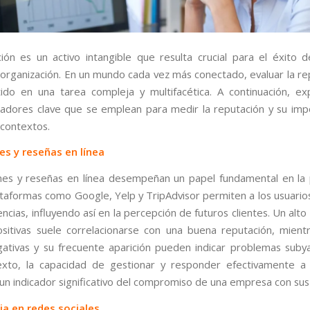
ión es un activo intangible que resulta crucial para el éxito d
u organización. En un mundo cada vez más conectado, evaluar la re
ido en una tarea compleja y multifacética. A continuación, e
icadores clave que se emplean para medir la reputación y su imp
 contextos.
es y reseñas en línea
nes y reseñas en línea desempeñan un papel fundamental en la
lataformas como Google, Yelp y TripAdvisor permiten a los usuario
ncias, influyendo así en la percepción de futuros clientes. Un al
sitivas suele correlacionarse con una buena reputación, mient
egativas y su frecuente aparición pueden indicar problemas suby
xto, la capacidad de gestionar y responder efectivamente a l
un indicador significativo del compromiso de una empresa con sus 
ia en redes sociales