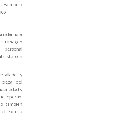
 testimonio
ico.
brindan una
o su imagen
l personal
ntraste con
detallado y
 pieza del
identidad y
que operan.
no también
 el éxito a