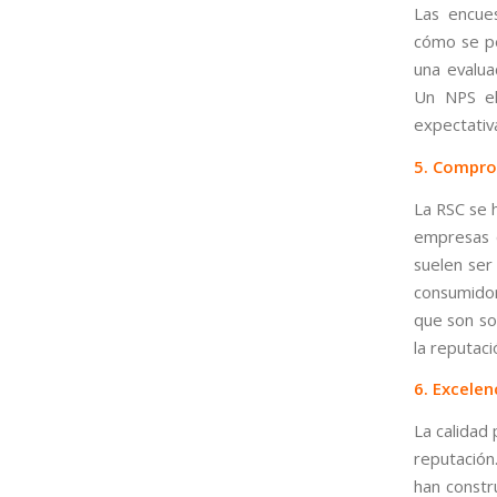
Las encues
cómo se pe
una evalua
Un NPS el
expectativa
5. Compro
La RSC se 
empresas q
suelen ser
consumido
que son so
la reputaci
6. Excelen
La calidad 
reputación
han constr