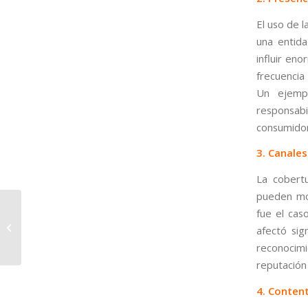
El uso de l
una entid
influir en
frecuencia
Un ejempl
responsabi
consumidor
3. Canales
La cobertu
pueden mol
¿Cuáles son los
fue el cas
Elementos Más
afectó sig
Importantes del SEO
reconocim
Técnico?
reputación
4. Conten