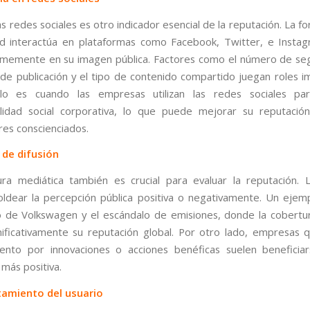
as redes sociales es otro indicador esencial de la reputación. La 
ad interactúa en plataformas como Facebook, Twitter, e Insta
ormemente en su imagen pública. Factores como el número de seg
 de publicación y el tipo de contenido compartido juegan roles i
o es cuando las empresas utilizan las redes sociales pa
lidad social corporativa, lo que puede mejorar su reputació
es conscienciados.
 de difusión
ra mediática también es crucial para evaluar la reputación. L
dear la percepción pública positiva o negativamente. Un ejem
o de Volkswagen y el escándalo de emisiones, donde la cobertu
nificativamente su reputación global. Por otro lado, empresas 
iento por innovaciones o acciones benéficas suelen beneficia
 más positiva.
tamiento del usuario