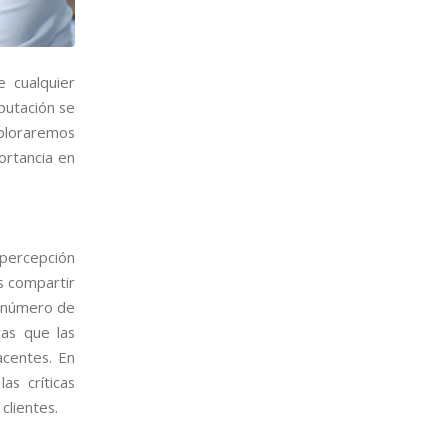
e cualquier
putación se
xploraremos
ortancia en
 percepción
s compartir
to número de
ras que las
acentes. En
as críticas
clientes.