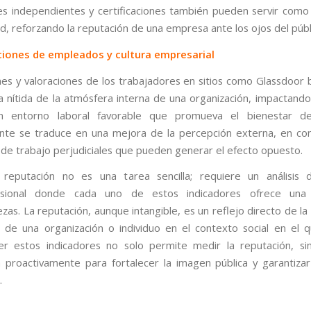
es independientes y certificaciones también pueden servir como
ad, reforzando la reputación de una empresa ante los ojos del públ
aciones de empleados y cultura empresarial
nes y valoraciones de los trabajadores en sitios como Glassdoor 
a nítida de la atmósfera interna de una organización, impactand
Un entorno laboral favorable que promueva el bienestar de
te se traduce en una mejora de la percepción externa, en co
de trabajo perjudiciales que pueden generar el efecto opuesto.
 reputación no es una tarea sencilla; requiere un análisis 
nsional donde cada uno de estos indicadores ofrece una
as. La reputación, aunque intangible, es un reflejo directo de la 
s de una organización o individuo en el contexto social en el 
r estos indicadores no solo permite medir la reputación, si
a proactivamente para fortalecer la imagen pública y garantizar
.