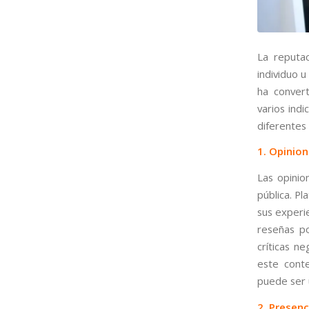
La reputac
individuo 
ha convert
varios ind
diferentes
1. Opinion
Las opinio
pública. P
sus experie
reseñas po
críticas n
este conte
puede ser 
2. Presenc