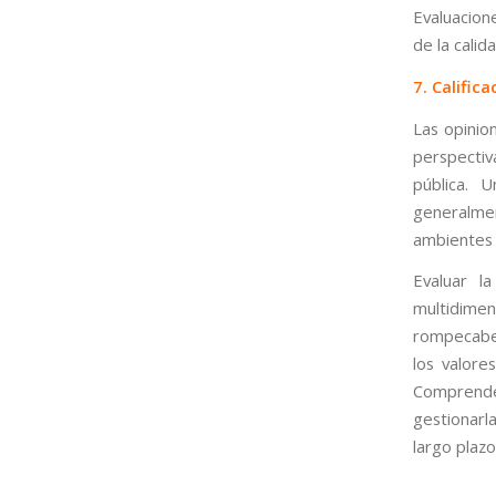
Evaluacion
de la calid
7. Calific
Las opinio
perspectiv
pública. 
generalmen
ambientes 
Evaluar la
multidime
rompecabez
los valore
Comprende
gestionarl
largo plazo