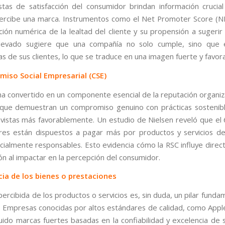
tas de satisfacción del consumidor brindan información crucia
rcibe una marca. Instrumentos como el Net Promoter Score (NPS
ción numérica de la lealtad del cliente y su propensión a sugerir
evado sugiere que una compañía no solo cumple, sino que 
s de sus clientes, lo que se traduce en una imagen fuerte y favora
miso Social Empresarial (CSE)
ha convertido en un componente esencial de la reputación organiza
ue demuestran un compromiso genuino con prácticas sostenibl
 vistas más favorablemente. Un estudio de Nielsen reveló que el
res están dispuestos a pagar más por productos y servicios d
cialmente responsables. Esto evidencia cómo la RSC influye dire
ón al impactar en la percepción del consumidor.
cia de los bienes o prestaciones
percibida de los productos o servicios es, sin duda, un pilar funda
. Empresas conocidas por altos estándares de calidad, como Appl
uido marcas fuertes basadas en la confiabilidad y excelencia de s