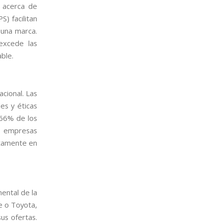
l acerca de
) facilitan
 una marca.
excede las
ble.
cional. Las
es y éticas
 66% de los
e empresas
ctamente en
mental de la
e o Toyota,
us ofertas.