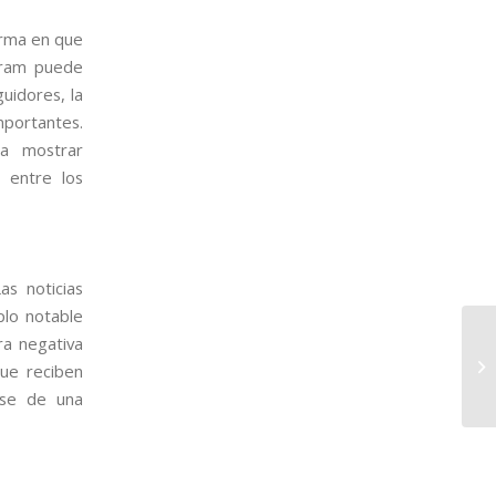
forma en que
gram puede
uidores, la
mportantes.
ra mostrar
n entre los
as noticias
plo notable
ra negativa
que reciben
rse de una